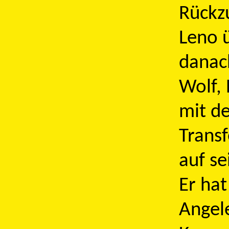
Rückzu
Leno 
danach
Wolf,
mit d
Transf
auf se
Er hat
Angele