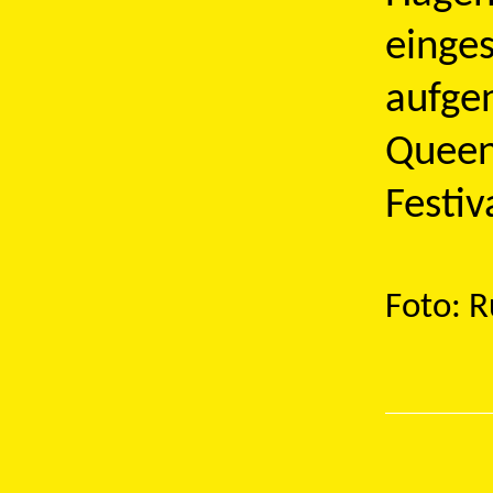
einges
aufge
Queen
Festiv
Foto: R