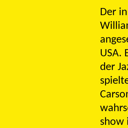
Der in
Willia
anges
USA. E
der Ja
spielt
Carso
wahrsc
show 