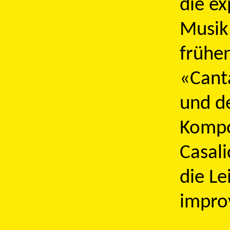
die ex
Musik.
frühen
«Cant
und d
Kompo
Casali
die Le
improv