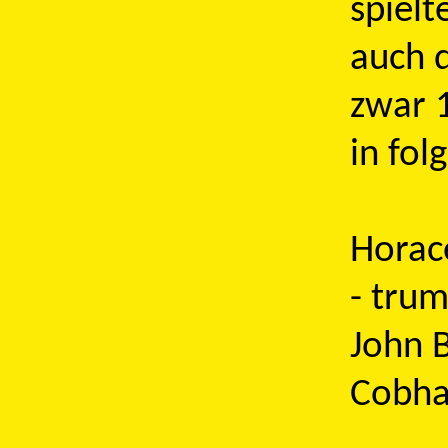
spielt
auch d
zwar 
in fol
Horace
- trum
John B
Cobha