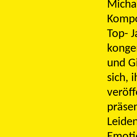
Michae
Kompo
Top- J
konge
und Gi
sich,
veröff
präsen
Leiden
Emotio