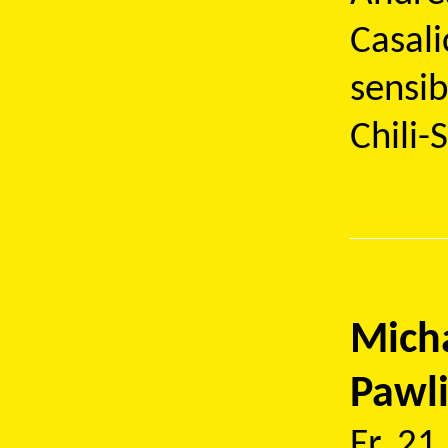
Casali
sensib
Chili-
Micha
Pawli
Fr. 21