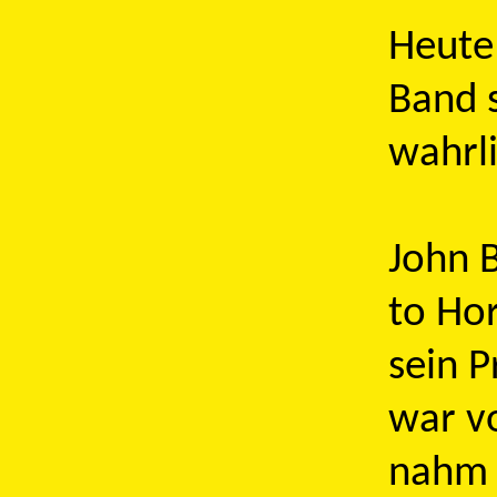
Heute
Band 
wahrl
John B
to Hor
sein 
war vo
nahm 