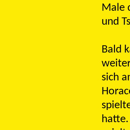
Male 
und T
Bald 
weite
sich a
Horace
spielt
hatte.