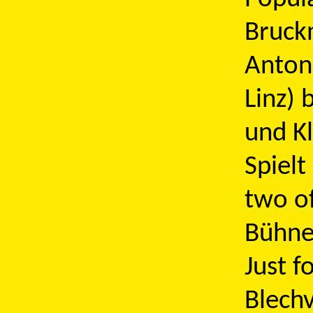
Bruckn
Anton 
Linz) 
und Kl
Spielt
two of
Bühne
Just f
Blech