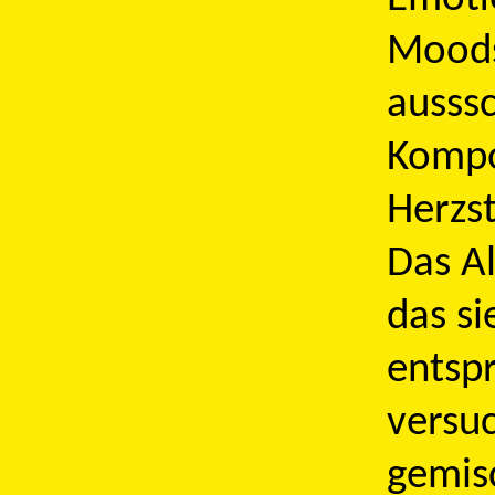
Moods 
ausssc
Kompos
Herzst
Das A
das s
entsp
versu
gemis