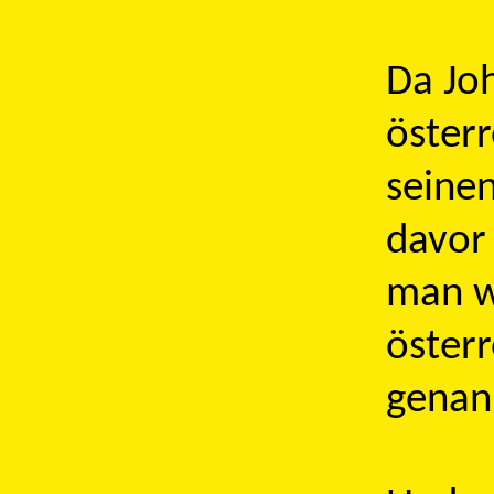
Da Joh
öster
seine
davor 
man w
österr
genan