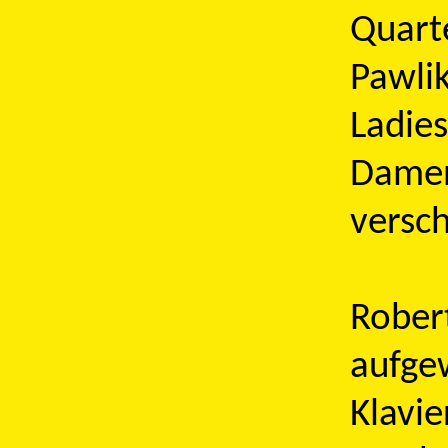
Quarte
Pawlik
Ladies
Damen
versc
Robert
aufge
Klavie