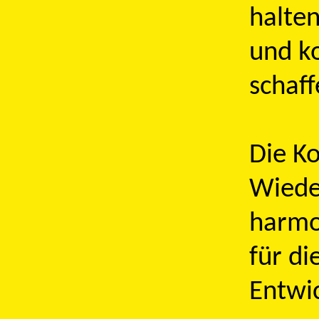
halten
und ko
schaff
Die K
Wiede
harmo
für di
Entwi