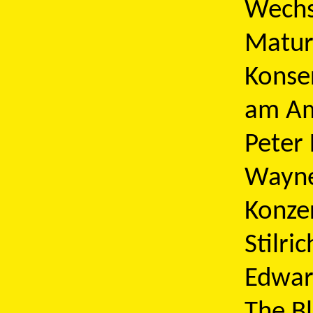
Wechse
Matura
Konse
am Ame
Peter 
Wayne 
Konzer
Stilri
Edwar
The Bl