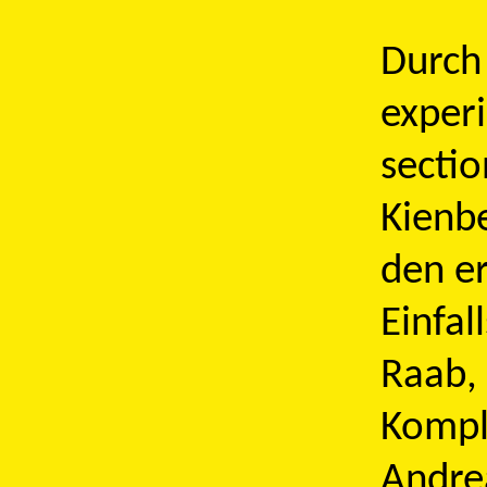
Durch 
exper
sectio
Kienb
den e
Einfal
Raab,
Kompl
Andre