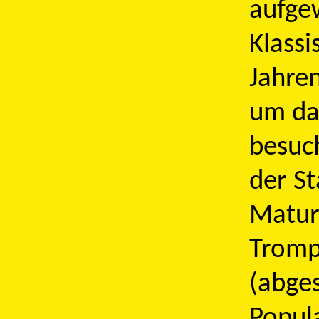
aufge
Klassi
Jahre
um da
besuc
der St
Matur
Tromp
(abges
Popul